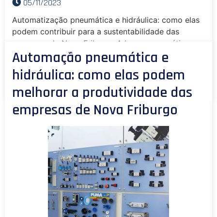
05/11/2023
Automatização pneumática e hidráulica: como elas
podem contribuir para a sustentabilidade das
empresas de Nova Friburgo A busca por práticas
Automação pneumática e
sustentáveis tem se tornado cada vez mais
Leia Mais »
presente nas empresas
hidráulica: como elas podem
melhorar a produtividade das
empresas de Nova Friburgo