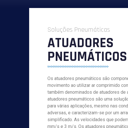
Soluções Pneumáticas
ATUADORES
PNEUMÁTICOS
Os atuadores pneumáticos são compon
movimento ao utilizar ar comprimido com
também denominados de atuadores de a
atuadores pneumáticos são uma solução 
para várias aplicações, mesmo nas con
adversas, e caracterizam-se por um arr
simplificado. As velocidades que podem
mm/s e 3 m/s. Os atuadores pneumático