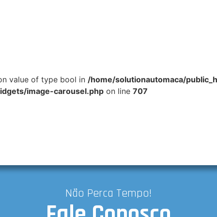
 on value of type bool in
/home/solutionautomaca/public_
widgets/image-carousel.php
on line
707
Não Perca Tempo!
Fale Conosco