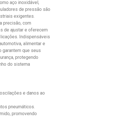
omo aço inoxidável,
eguladores de pressão são
striais exigentes.
a precisão, com
s de ajustar e oferecem
cações. Indispensáveis ​​
utomotiva, alimentar e
ão garantem que seus
urança, protegendo
nho do sistema
 oscilações e danos ao
ntos pneumáticos.
imido, promovendo