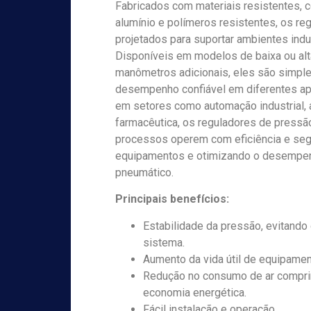
Fabricados com materiais resistentes, c
alumínio e polímeros resistentes, os r
projetados para suportar ambientes indu
Disponíveis em modelos de baixa ou alt
manômetros adicionais, eles são simple
desempenho confiável em diferentes apli
em setores como automação industrial, a
farmacêutica, os reguladores de press
processos operem com eficiência e seg
equipamentos e otimizando o desempe
pneumático.
Principais benefícios:
Estabilidade da pressão, evitando
sistema.
Aumento da vida útil de equipame
Redução no consumo de ar compr
economia energética.
Fácil instalação e operação.